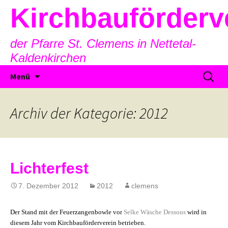
Kirchbauförderv
der Pfarre St. Clemens in Nettetal-
Kaldenkirchen
Zum
Suche
Menü
Inhalt
nach:
springen
Archiv der Kategorie: 2012
Lichterfest
7. Dezember 2012
2012
clemens
Der Stand mit der Feuerzangenbowle vor
Selke Wäsche Dessous
wird in
diesem Jahr vom Kirchbauförderverein betrieben.