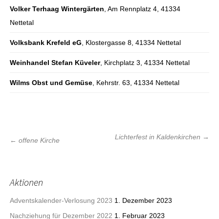
Volker Terhaag Wintergärten
, Am Rennplatz 4, 41334
Nettetal
Volksbank Krefeld eG
, Klostergasse 8, 41334 Nettetal
Weinhandel Stefan Küveler
, Kirchplatz 3, 41334 Nettetal
Wilms Obst und Gemüse
, Kehrstr. 63, 41334 Nettetal
Beitrags-
Lichterfest in Kaldenkirchen
→
←
offene Kirche
Navigation
Aktionen
Adventskalender-Verlosung 2023
1. Dezember 2023
Nachziehung für Dezember 2022
1. Februar 2023