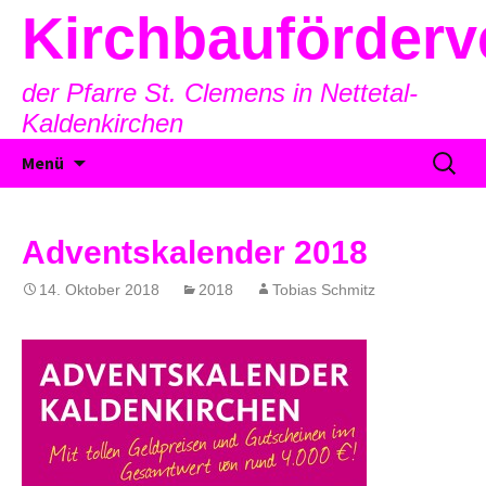
Kirchbauförderv
der Pfarre St. Clemens in Nettetal-
Kaldenkirchen
Zum
Suche
Menü
Inhalt
nach:
springen
Adventskalender 2018
14. Oktober 2018
2018
Tobias Schmitz