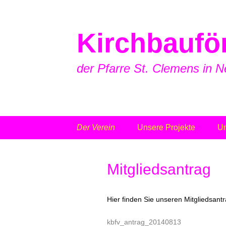
Kirchbaufö
der Pfarre St. Clemens in N
Zum
Der Verein
Unsere Projekte
Un
Inhalt
springen
Kontakt
Kirchturm
Mitgliedsantrag
Mitgliedsantrag
Bibliothek
Satzung
Offene Kirche
Hier finden Sie unseren Mitgliedsantr
Datenschutzerklärung
Kirchenfenster
kbfv_antrag_20140813