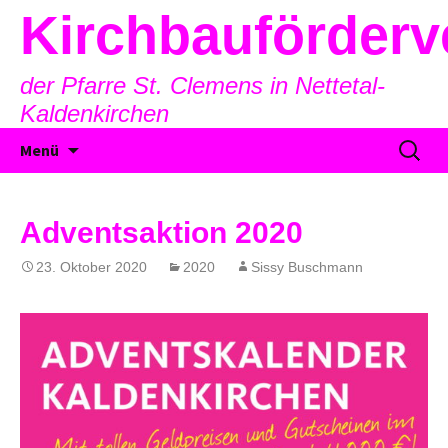
Kirchbauförderv
der Pfarre St. Clemens in Nettetal-
Kaldenkirchen
Zum
Suche
Menü
Inhalt
nach:
springen
Adventsaktion 2020
23. Oktober 2020
2020
Sissy Buschmann